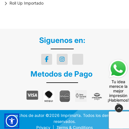
Roll Up Importado
Siguenos en:
Metodos de Pago
Tu idea
merece la
mejor
impresión
¡Hablemos!
🎯
Derechos de autor ©2026 ImprimaYa. Todos los derechos
reservados.
Privacy
Terms & Conditions