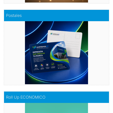
Comprar
Postales
Postales
Dale vida a tus emociones con nuestras
postales.
Comprar
Comprar
Roll Up ECONOMICO
Roll Up ECONOMICO
El toque de distinción en tu exhibición