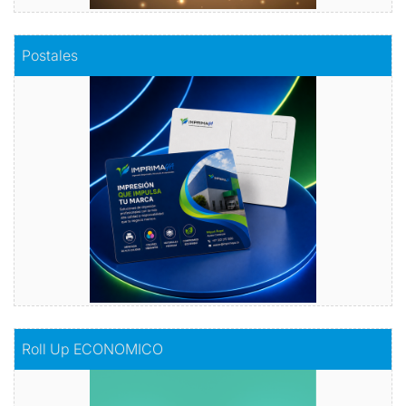
Comprar
Postales
Postales
Dale vida a tus emociones con nuestras
postales.
Comprar
Comprar
Roll Up ECONOMICO
Roll Up ECONOMICO
El toque de distinción en tu exhibición