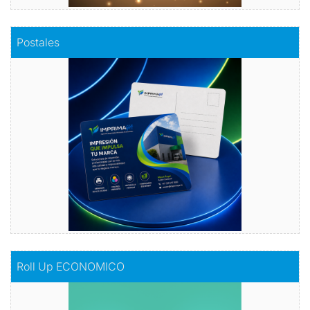
Comprar
Postales
Postales
Dale vida a tus emociones con nuestras
postales.
Comprar
Comprar
Roll Up ECONOMICO
Roll Up ECONOMICO
El toque de distinción en tu exhibición