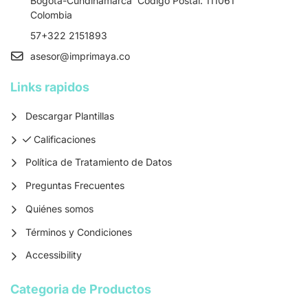
Bogotá-Cundinamarca Codigo Postal: 111061
Colombia
57+322 2151893
asesor
@imprimaya.co
Links rapidos
Descargar Plantillas
Calificaciones
Calificaciones
Política de Tratamiento de Datos
Preguntas Frecuentes
Quiénes somos
Términos y Condiciones
Accessibility
Categoria de Productos