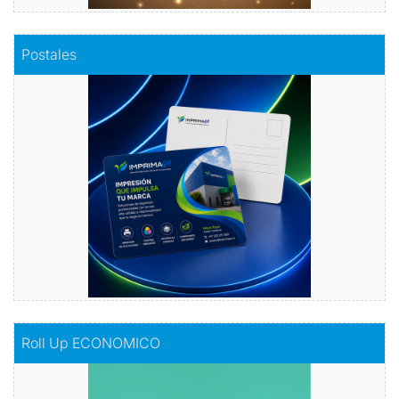
Comprar
Postales
Postales
Dale vida a tus emociones con nuestras
postales.
Comprar
Comprar
Roll Up ECONOMICO
Roll Up ECONOMICO
El toque de distinción en tu exhibición