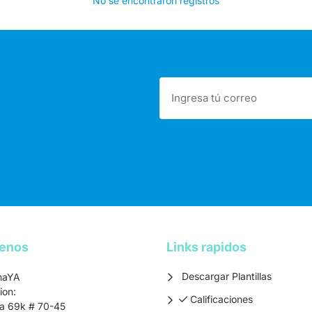
No se encontraron registros
tenos
Links rapidos
Descargar Plantillas
maYA
ion:
Calificaciones
Calificaciones
ra 69k # 70-45