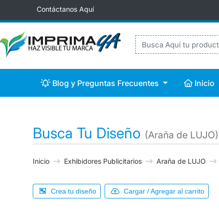
Contáctanos Aquí
Blog y Preguntas Frecuentes
Inicio
Blog y Preguntas Frecuentes
Inicio
Busca Tu Diseño
(Araña de LUJO)
Inicio
Exhibidores Publicitarios
Araña de LUJO
Crea tu diseño
Cargar / Agregar al carrito