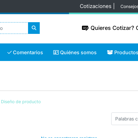
Cotizaciones |
Consejo
Quieres Cotizar? C
Quieres Cotizar? C
Comentarios
Quiénes somos
Productos
Comentarios
Quiénes somos
Producto
Diseño de producto