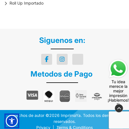
Roll Up Importado
Siguenos en:
Metodos de Pago
Tu idea
merece la
mejor
impresión
¡Hablemos!
🎯
Derechos de autor ©2026 ImprimaYa. Todos los derechos
reservados.
Privacy
Terms & Conditions