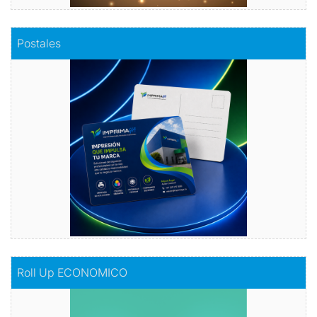
Comprar
Postales
Postales
Dale vida a tus emociones con nuestras
postales.
Comprar
Comprar
Roll Up ECONOMICO
Roll Up ECONOMICO
El toque de distinción en tu exhibición