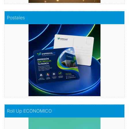
Comprar
Postales
Postales
Dale vida a tus emociones con nuestras
postales.
Comprar
Comprar
Roll Up ECONOMICO
Roll Up ECONOMICO
El toque de distinción en tu exhibición