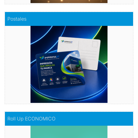
Comprar
Postales
Postales
Dale vida a tus emociones con nuestras
postales.
Comprar
Comprar
Roll Up ECONOMICO
Roll Up ECONOMICO
El toque de distinción en tu exhibición