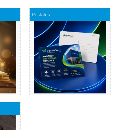
Comprar
Postales
Postales
a
Dale vida a tus emociones
con nuestras postales.
Comprar
bres de