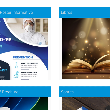
fiche - Poster Informativo
Comprar
Libros
 Poster Informativo
Libros
mación visualmente atractiva
Haz realidad tu histori
Comprar
Comprar
olletos / Brochure
Comprar
Sobres
 / Brochure
Sobres
Envuelve tu mensaje con so
mpacta con información
calidad