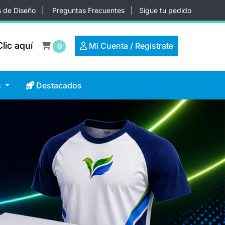
s de Diseño
|
Preguntas Frecuentes
|
Sigue tu pedido
lic aquí
lic aquí
Mi Cuenta / Registrate
Mi Cuenta / Registrate
0
Destacados
s
Destacados