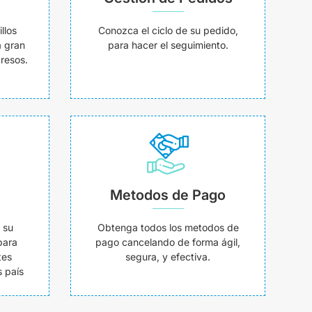
llos
Conozca el ciclo de su pedido,
a gran
para hacer el seguimiento.
resos.
Metodos de Pago
 su
Obtenga todos los metodos de
para
pago cancelando de forma ágil,
tes
segura, y efectiva.
 país