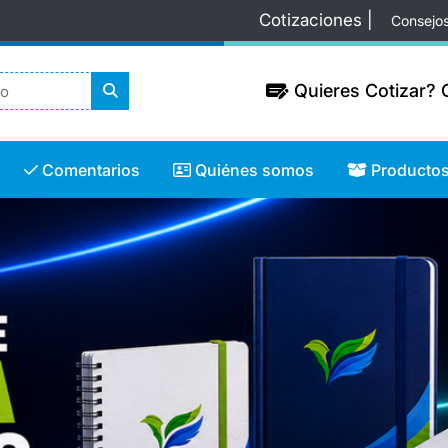
Cotizaciones |
Consejo
Quieres Cotizar? C
Quieres Cotizar? C
Comentarios
Quiénes somos
Productos
Comentarios
Quiénes somos
Producto