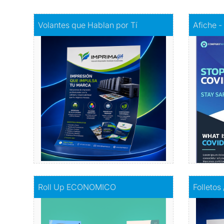
Comprar
Volantes que Hablan por Tí
Comprar
A
Volantes que Hablan por Tí
Afiche -
Volantes con Amor
Infor
Comprar
Comprar
Roll Up ECONOMICO
Comprar
F
Roll Up ECONOMICO
Folletos
El toque de distinción en tu exhibición
I