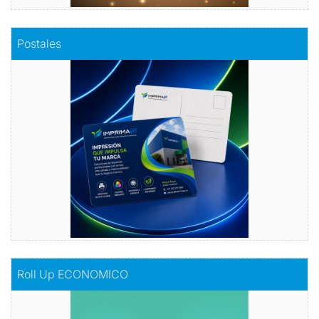
Comprar
Postales
Postales
Dale vida a tus emociones con nuestras
postales.
Comprar
Comprar
Roll Up ECONOMICO
Roll Up ECONOMICO
El toque de distinción en tu exhibición