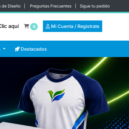
s de Diseño
|
Preguntas Frecuentes
|
Sigue tu pedido
lic aquí
lic aquí
Mi Cuenta / Registrate
Mi Cuenta / Registrate
0
Destacados
s
Destacados