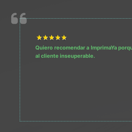
1Título
2Título
3Título
4Título
5Título
Quiero recomendar a ImprimaYa porque 
al cliente inseuperable.