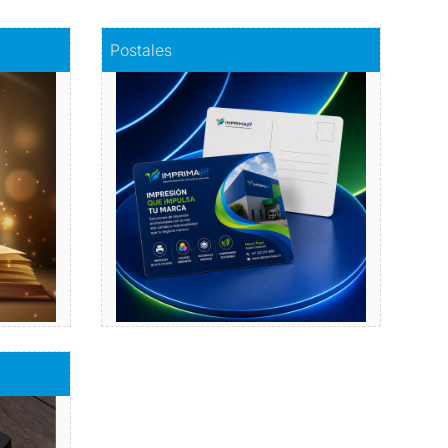
Comprar
Postales
Postales
a
Dale vida a tus emociones
con nuestras postales.
Comprar
bres de