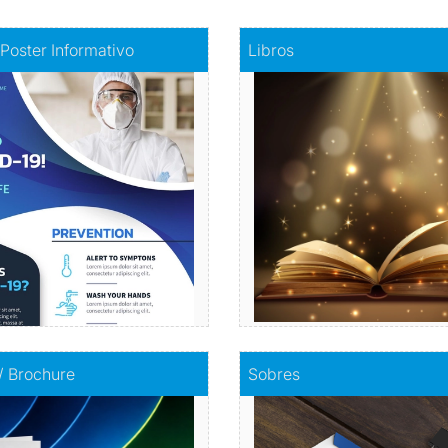
fiche - Poster Informativo
Comprar
Libros
 Poster Informativo
Libros
mación visualmente atractiva
Haz realidad tu histori
Comprar
Comprar
olletos / Brochure
Comprar
Sobres
 / Brochure
Sobres
Envuelve tu mensaje con so
mpacta con información
calidad