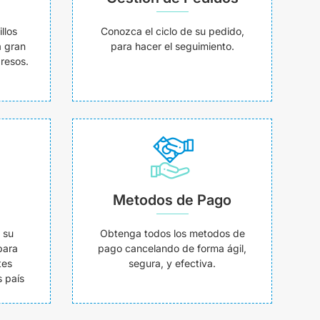
llos
Conozca el ciclo de su pedido,
a gran
para hacer el seguimiento.
resos.
Metodos de Pago
 su
Obtenga todos los metodos de
para
pago cancelando de forma ágil,
tes
segura, y efectiva.
 país