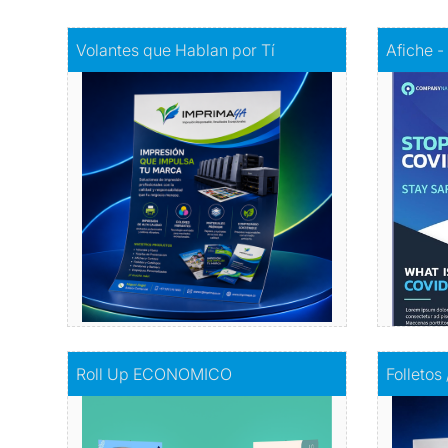
Comprar
Volantes que Hablan por Tí
Comprar
A
Volantes que Hablan por Tí
Afiche -
Volantes con Amor
Infor
Comprar
Comprar
Roll Up ECONOMICO
Comprar
F
Roll Up ECONOMICO
Folletos
El toque de distinción en tu exhibición
I