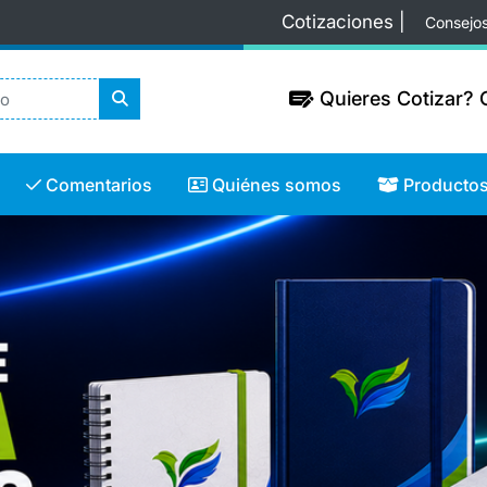
Cotizaciones |
Consejo
Quieres Cotizar? C
Quieres Cotizar? C
Comentarios
Quiénes somos
Productos
Comentarios
Quiénes somos
Producto