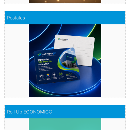
Comprar
Postales
Postales
Dale vida a tus emociones con nuestras
postales.
Comprar
Comprar
Roll Up ECONOMICO
Roll Up ECONOMICO
El toque de distinción en tu exhibición