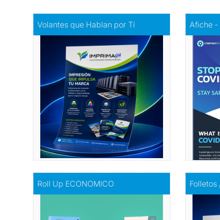
Comprar
Volantes que Hablan por Tí
Comprar
A
Volantes que Hablan por Tí
Afiche -
Volantes con Amor
Infor
Comprar
Comprar
Roll Up ECONOMICO
Comprar
F
Roll Up ECONOMICO
Folletos
El toque de distinción en tu exhibición
I