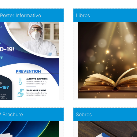
fiche - Poster Informativo
Comprar
Libros
 Poster Informativo
Libros
mación visualmente atractiva
Haz realidad tu histori
Comprar
Comprar
olletos / Brochure
Comprar
Sobres
 / Brochure
Sobres
Envuelve tu mensaje con so
mpacta con información
calidad