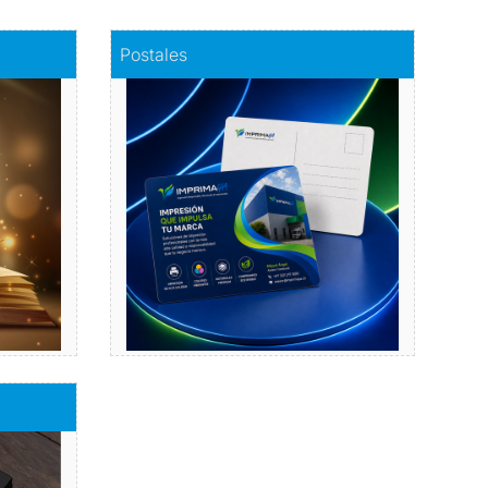
Comprar
Postales
Postales
a
Dale vida a tus emociones
con nuestras postales.
Comprar
bres de