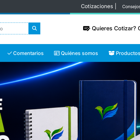
Cotizaciones |
Consejo
Quieres Cotizar? C
Quieres Cotizar? C
Comentarios
Quiénes somos
Productos
Comentarios
Quiénes somos
Producto