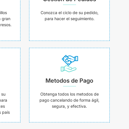
llos
Conozca el ciclo de su pedido,
a gran
para hacer el seguimiento.
resos.
Metodos de Pago
 su
Obtenga todos los metodos de
para
pago cancelando de forma ágil,
tes
segura, y efectiva.
 país