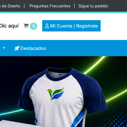
s de Diseño
|
Preguntas Frecuentes
|
Sigue tu pedido
lic aquí
lic aquí
Mi Cuenta / Registrate
Mi Cuenta / Registrate
0
Destacados
s
Destacados