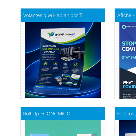
Comprar
Volantes que Hablan por Tí
Comprar
A
Volantes que Hablan por Tí
Afiche -
Volantes con Amor
Infor
Comprar
Comprar
Roll Up ECONOMICO
Comprar
F
Roll Up ECONOMICO
Folletos
El toque de distinción en tu exhibición
I