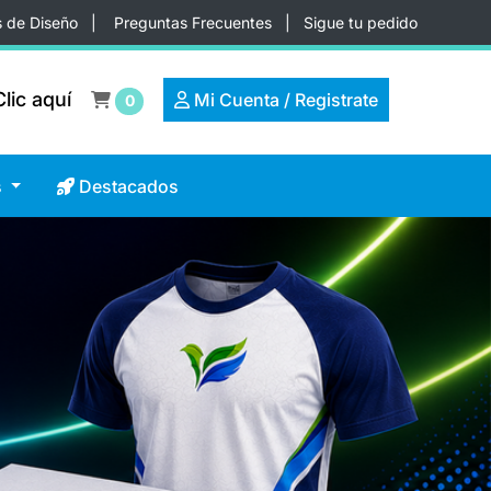
s de Diseño
|
Preguntas Frecuentes
|
Sigue tu pedido
lic aquí
lic aquí
Mi Cuenta / Registrate
Mi Cuenta / Registrate
0
Destacados
s
Destacados