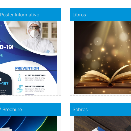
fiche - Poster Informativo
Comprar
Libros
 Poster Informativo
Libros
mación visualmente atractiva
Haz realidad tu histori
Comprar
Comprar
olletos / Brochure
Comprar
Sobres
 / Brochure
Sobres
Envuelve tu mensaje con so
mpacta con información
calidad