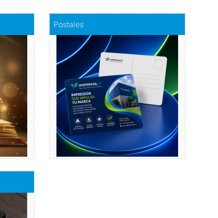
Comprar
Postales
Postales
a
Dale vida a tus emociones
con nuestras postales.
Comprar
bres de