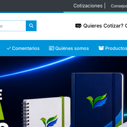
Cotizaciones |
Consejo
Quieres Cotizar? C
Quieres Cotizar? C
Comentarios
Quiénes somos
Productos
Comentarios
Quiénes somos
Producto