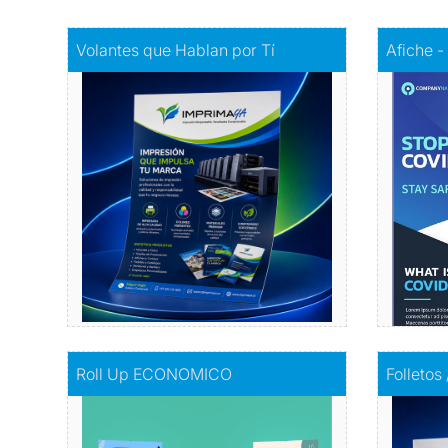
Comprar
Volantes que Hablan por Tí
Comprar
A
Volantes que Hablan por Tí
Afiche -
Volantes con Amor
Infor
Comprar
Comprar
Roll Up ECONOMICO
Comprar
F
Roll Up ECONOMICO
Folletos
El toque de distinción en tu exhibición
I