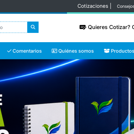
Cotizaciones |
Consejo
Quieres Cotizar? C
Quieres Cotizar? C
Comentarios
Quiénes somos
Productos
Comentarios
Quiénes somos
Producto