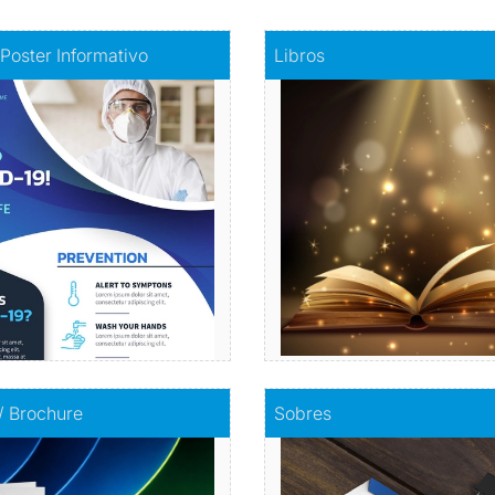
fiche - Poster Informativo
Comprar
Libros
 Poster Informativo
Libros
mación visualmente atractiva
Haz realidad tu histori
Comprar
Comprar
olletos / Brochure
Comprar
Sobres
 / Brochure
Sobres
Envuelve tu mensaje con so
mpacta con información
calidad