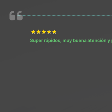
1Título
2Título
3Título
4Título
5Título
Super rápidos, muy buena atención y 