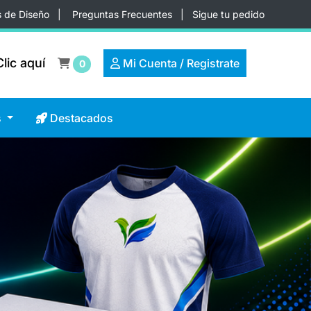
s de Diseño
|
Preguntas Frecuentes
|
Sigue tu pedido
lic aquí
lic aquí
Mi Cuenta / Registrate
Mi Cuenta / Registrate
0
Destacados
s
Destacados