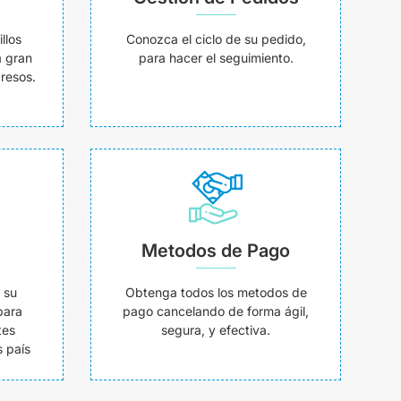
llos
Conozca el ciclo de su pedido,
a gran
para hacer el seguimiento.
resos.
Metodos de Pago
 su
Obtenga todos los metodos de
para
pago cancelando de forma ágil,
tes
segura, y efectiva.
 país