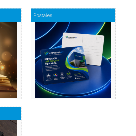
Comprar
Postales
Postales
a
Dale vida a tus emociones
con nuestras postales.
Comprar
bres de