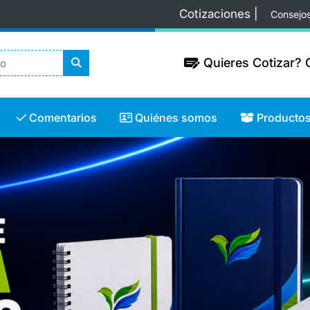
Cotizaciones |
Consejo
Quieres Cotizar? C
Quieres Cotizar? C
Comentarios
Quiénes somos
Productos
Comentarios
Quiénes somos
Producto