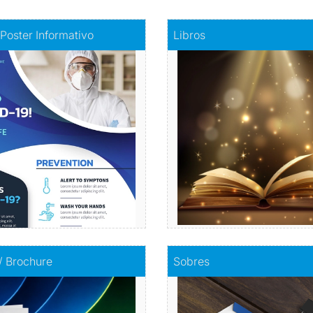
fiche - Poster Informativo
Comprar
Libros
 Poster Informativo
Libros
mación visualmente atractiva
Haz realidad tu histori
Comprar
Comprar
olletos / Brochure
Comprar
Sobres
 / Brochure
Sobres
Envuelve tu mensaje con so
mpacta con información
calidad