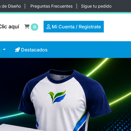
s de Diseño
|
Preguntas Frecuentes
|
Sigue tu pedido
lic aquí
lic aquí
Mi Cuenta / Registrate
Mi Cuenta / Registrate
0
Destacados
s
Destacados