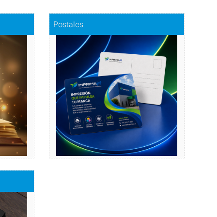
Comprar
Postales
Postales
a
Dale vida a tus emociones
con nuestras postales.
Comprar
bres de