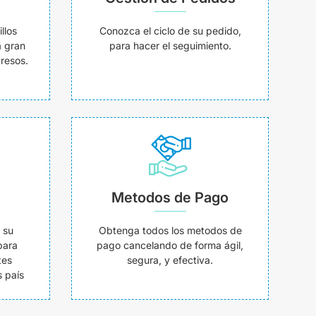
llos
Conozca el ciclo de su pedido,
a gran
para hacer el seguimiento.
resos.
Metodos de Pago
 su
Obtenga todos los metodos de
para
pago cancelando de forma ágil,
tes
segura, y efectiva.
 país