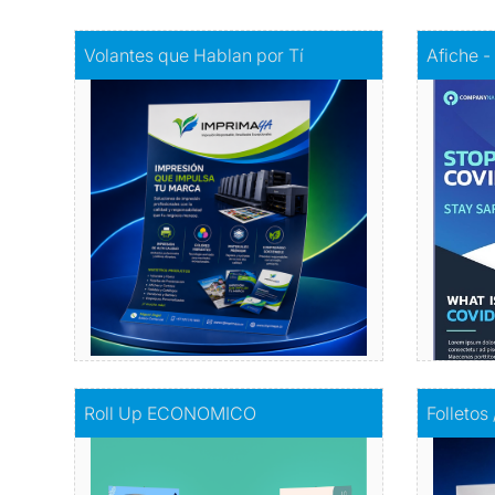
Comprar
Volantes que Hablan por Tí
Comprar
A
Volantes que Hablan por Tí
Afiche -
Volantes con Amor
Infor
Comprar
Comprar
Roll Up ECONOMICO
Comprar
F
Roll Up ECONOMICO
Folletos
El toque de distinción en tu exhibición
I