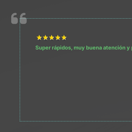
1Título
2Título
3Título
4Título
5Título
Super rápidos, muy buena atención y 