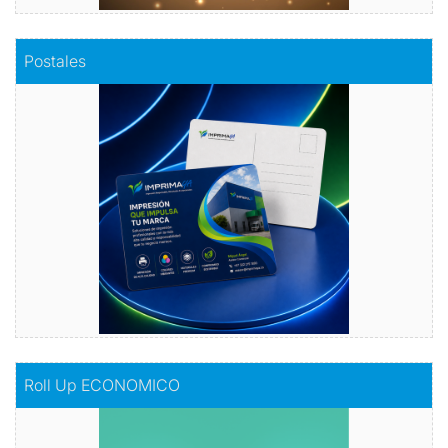
Comprar
Postales
Postales
Dale vida a tus emociones con nuestras
postales.
Comprar
Comprar
Roll Up ECONOMICO
Roll Up ECONOMICO
El toque de distinción en tu exhibición