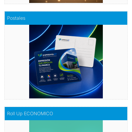
Comprar
Postales
Postales
Dale vida a tus emociones con nuestras
postales.
Comprar
Comprar
Roll Up ECONOMICO
Roll Up ECONOMICO
El toque de distinción en tu exhibición