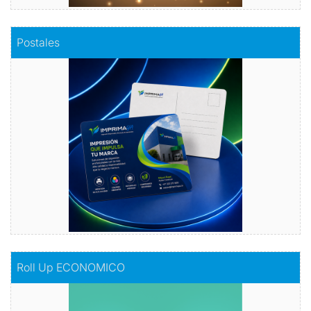
Comprar
Postales
Postales
Dale vida a tus emociones con nuestras
postales.
Comprar
Comprar
Roll Up ECONOMICO
Roll Up ECONOMICO
El toque de distinción en tu exhibición