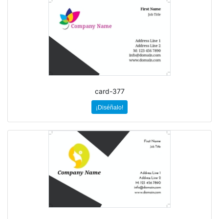
card-377
¡Diséñalo!