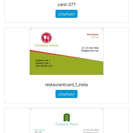
card-377
¡Diséñalo!
restaurantcard_1_india
¡Diséñalo!