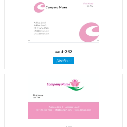
card-363
¡Diséñalo!