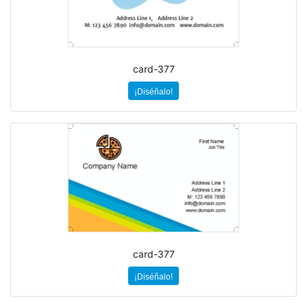
card-377
¡Diséñalo!
card-377
¡Diséñalo!