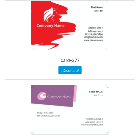
card-377
¡Diséñalo!