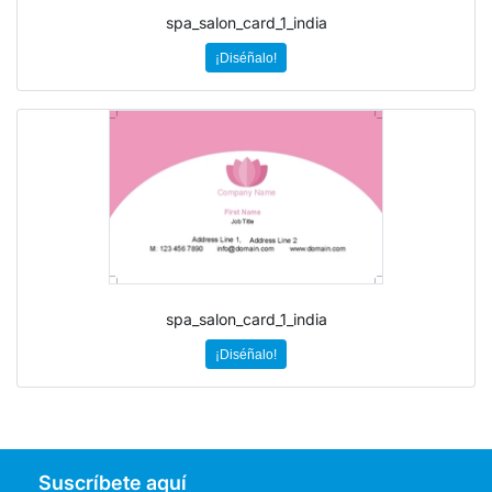
spa_salon_card_1_india
¡Diséñalo!
spa_salon_card_1_india
¡Diséñalo!
Suscríbete aquí