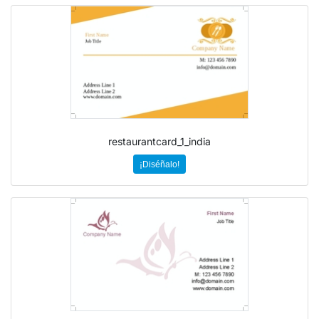
restaurantcard_1_india
¡Diséñalo!