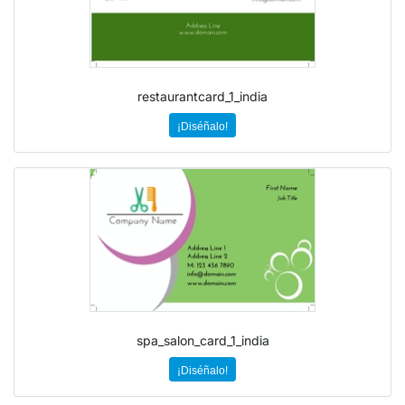
restaurantcard_1_india
¡Diséñalo!
spa_salon_card_1_india
¡Diséñalo!