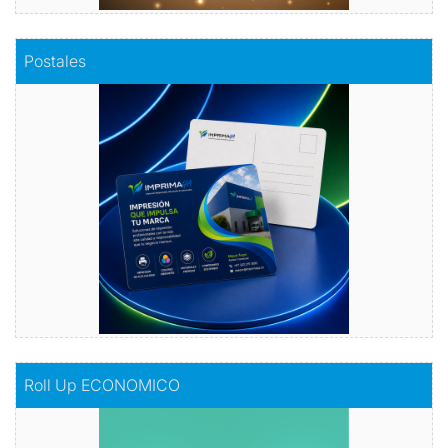
Comprar
Postales
Postales
Dale vida a tus emociones con nuestras
postales.
Comprar
Comprar
Roll Up ECONOMICO
Roll Up ECONOMICO
El toque de distinción en tu exhibición