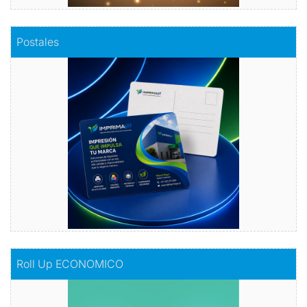
Comprar
Postales
Postales
Dale vida a tus emociones con nuestras
postales.
Comprar
Comprar
Roll Up ECONOMICO
Roll Up ECONOMICO
El toque de distinción en tu exhibición