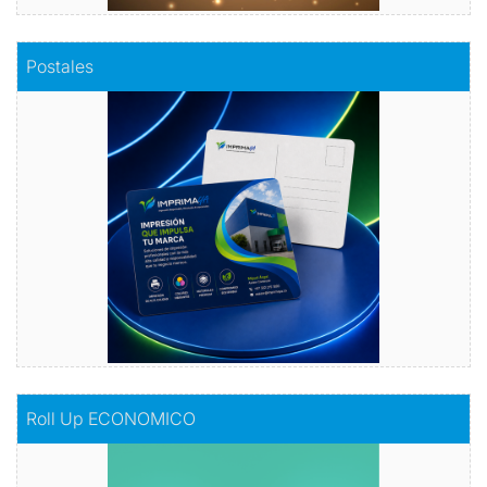
Comprar
Postales
Postales
Dale vida a tus emociones con nuestras
postales.
Comprar
Comprar
Roll Up ECONOMICO
Roll Up ECONOMICO
El toque de distinción en tu exhibición