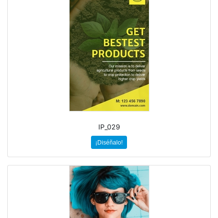
IP_029
¡Diséñalo!