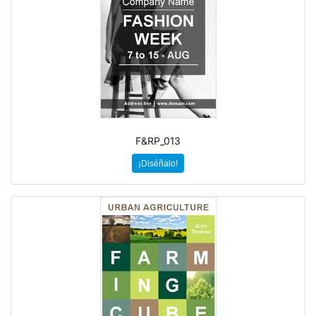
F&RP_013
¡Diséñalo!