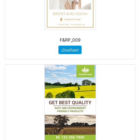
F&RP_009
¡Diséñalo!