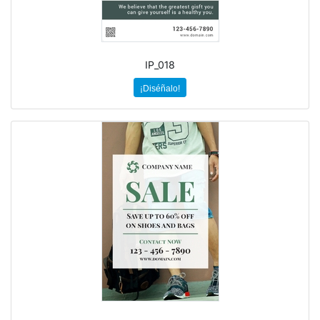
IP_018
¡Diséñalo!