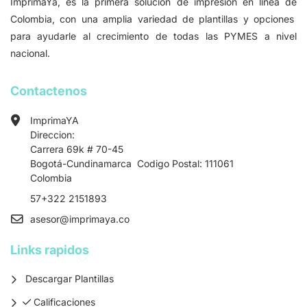
ImprimaYa, es la primera solucion de impresion en linea de
Colombia, con una amplia variedad de plantillas y opciones
para ayudarle al crecimiento de todas las PYMES a nivel
nacional.
Contactenos
ImprimaYA
Direccion:
Carrera 69k # 70-45
Bogotá-Cundinamarca Codigo Postal: 111061
Colombia
57+322 2151893
asesor
@imprimaya.co
Links rapidos
Descargar Plantillas
Calificaciones
Calificaciones