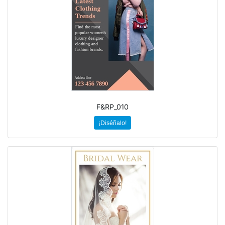
F&RP_010
¡Diséñalo!