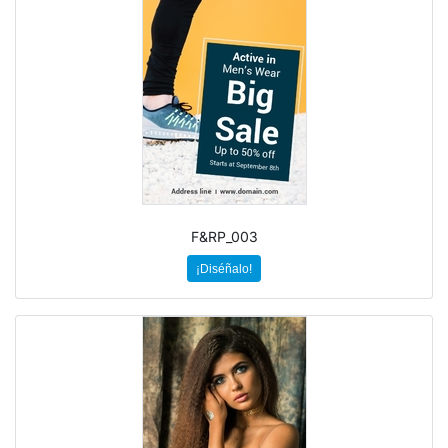
F&RP_003
¡Diséñalo!