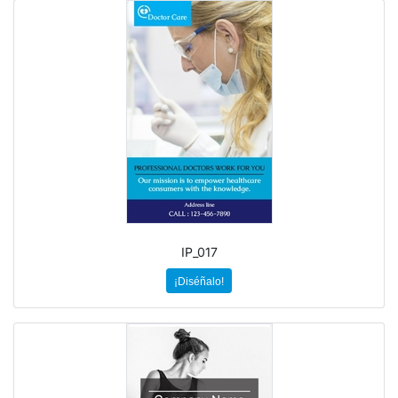
IP_017
¡Diséñalo!