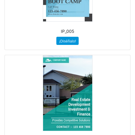
IP_005
¡Diséñalo!