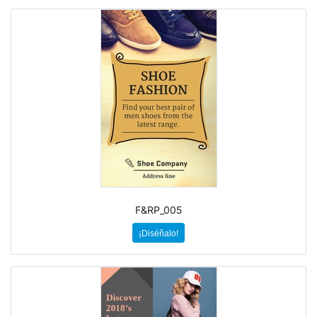
F&RP_005
¡Diséñalo!