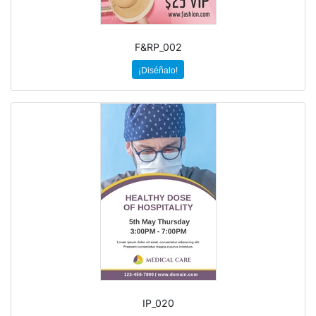
F&RP_002
¡Diséñalo!
IP_020