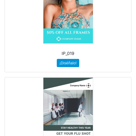
IP_019
¡Diséñalo!