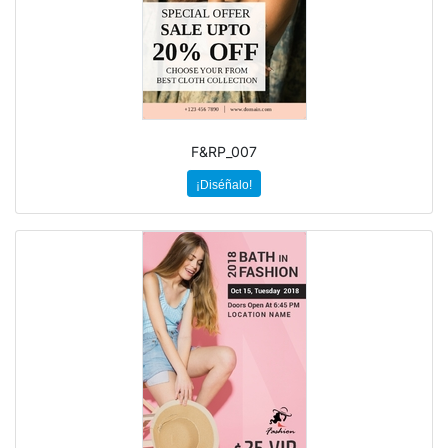
F&RP_007
¡Diséñalo!