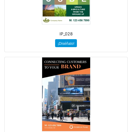
IP_028
¡Diséñalo!