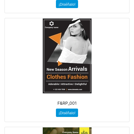
¡Diséñalo!
F&RP_001
¡Diséñalo!