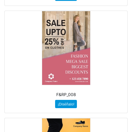
F&RP_008
¡Diséñalo!