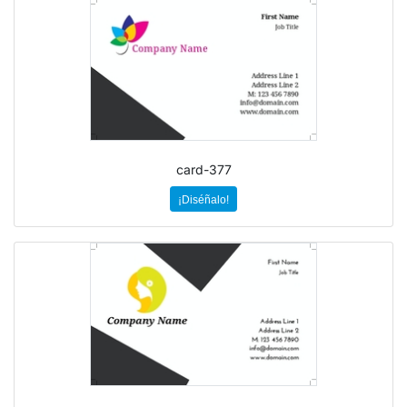
card-377
¡Diséñalo!