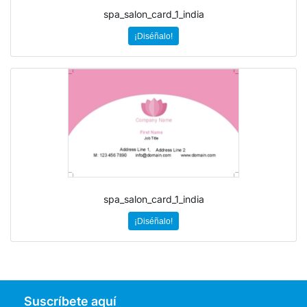
spa_salon_card_1_india
¡Diséñalo!
spa_salon_card_1_india
¡Diséñalo!
Suscríbete aquí