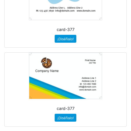
card-377
¡Diséñalo!
card-377
¡Diséñalo!