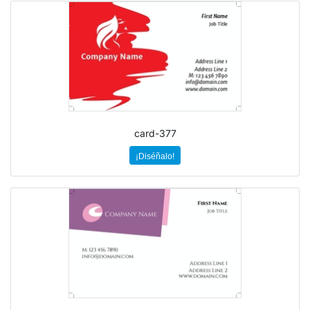
card-377
¡Diséñalo!