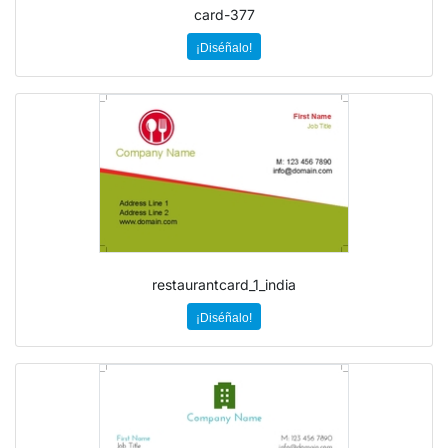
card-377
¡Diséñalo!
restaurantcard_1_india
¡Diséñalo!