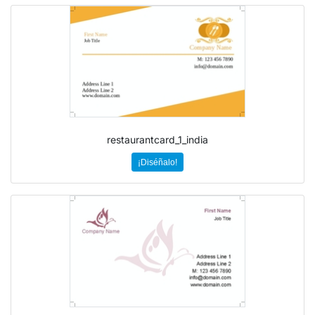
restaurantcard_1_india
¡Diséñalo!