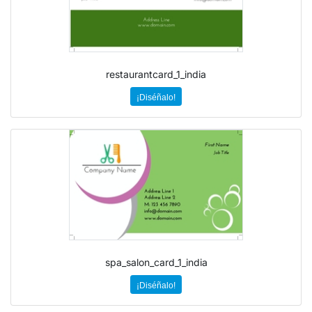
restaurantcard_1_india
¡Diséñalo!
spa_salon_card_1_india
¡Diséñalo!