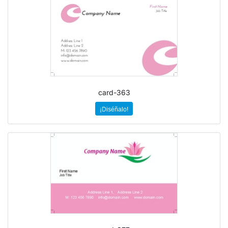
card-363
¡Diséñalo!