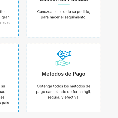
llos
Conozca el ciclo de su pedido,
a gran
para hacer el seguimiento.
resos.
Metodos de Pago
 su
Obtenga todos los metodos de
para
pago cancelando de forma ágil,
tes
segura, y efectiva.
 país