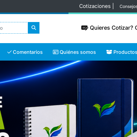
Cotizaciones |
Consejo
Quieres Cotizar? C
Quieres Cotizar? C
Comentarios
Quiénes somos
Productos
Comentarios
Quiénes somos
Producto