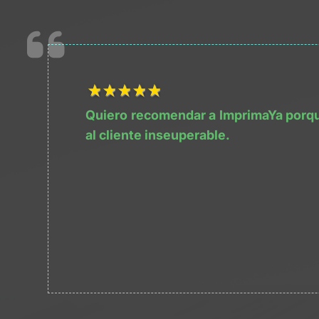
1Título
2Título
3Título
4Título
5Título
Quiero recomendar a ImprimaYa porque 
al cliente inseuperable.