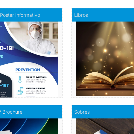
fiche - Poster Informativo
Comprar
Libros
 Poster Informativo
Libros
mación visualmente atractiva
Haz realidad tu histori
Comprar
Comprar
olletos / Brochure
Comprar
Sobres
 / Brochure
Sobres
Envuelve tu mensaje con so
mpacta con información
calidad