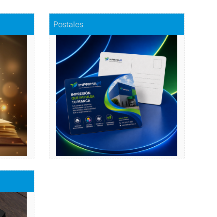
Comprar
Postales
Postales
a
Dale vida a tus emociones
con nuestras postales.
Comprar
bres de