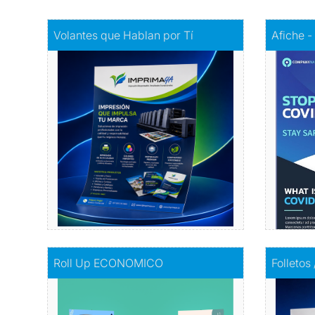
Comprar
Volantes que Hablan por Tí
Comprar
A
Volantes que Hablan por Tí
Afiche -
Volantes con Amor
Infor
Comprar
Comprar
Roll Up ECONOMICO
Comprar
F
Roll Up ECONOMICO
Folletos
El toque de distinción en tu exhibición
I