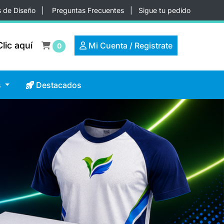
s de Diseño
|
Preguntas Frecuentes
|
Sigue tu pedido
lic aquí
lic aquí
Mi Cuenta / Registrate
Mi Cuenta / Registrate
0
Destacados
s
Destacados