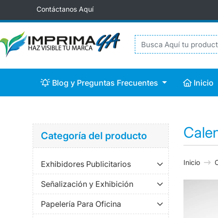
Contáctanos Aquí
Blog y Preguntas Frecuentes
Inicio
Blog y Preguntas Frecuentes
Inicio
Calen
Categoría del producto
Inicio
C
Exhibidores Publicitarios
Señalización y Exhibición
Papelería Para Oficina