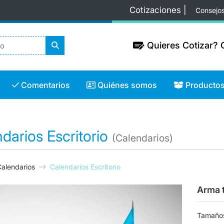
Cotizaciones |
Consejo
Quieres Cotizar? C
Quieres Cotizar? C
Comentarios
Quiénes somos
Productos
Comentarios
Quiénes somos
Producto
darios Escritorio
(Calendarios)
alendarios
Calendarios Escritorio
Arma 
Tamaño