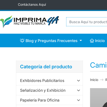
Contáctanos Aquí
Blog y Preguntas Frecuentes
Inicio
Blog y Preguntas Frecuentes
Inicio
Cami
Categoría del producto
Inicio
Exhibidores Publicitarios
Señalización y Exhibición
Papelería Para Oficina