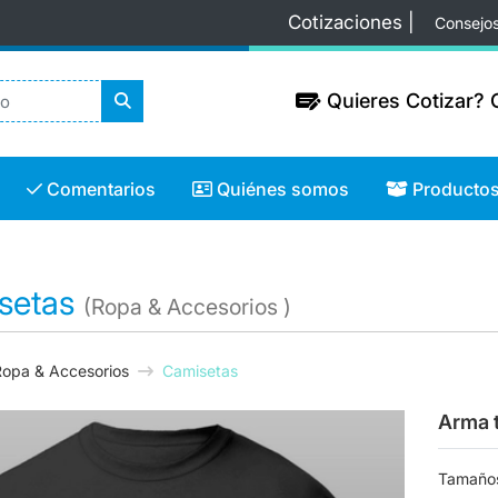
Cotizaciones |
Consejo
Quieres Cotizar? C
Quieres Cotizar? C
Comentarios
Quiénes somos
Productos
Comentarios
Quiénes somos
Producto
setas
(Ropa & Accesorios )
Ropa & Accesorios
Camisetas
Arma 
Tamaño