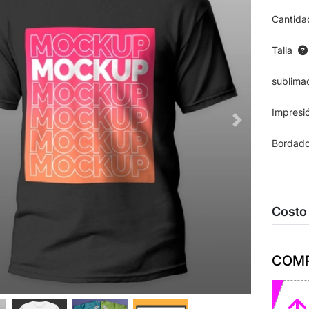
Cantida
Talla
sublima
Impresi
Bordad
Costo
COMP