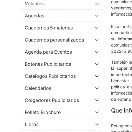
comunicaci
Volantes
vendemos,
informació
Agendas
Esta polít
Cuadernos 5 materias
compartim
su inform
Cuadernos personalizados
comunicars
322215196
Agenda para Eventos
También le
Botones Publicitarios
la superi
importante
Catálogos Publicitarios
bienestar.
política 
Calendarios
informació
de optar p
Colgadores Publicitarios
Que In
Folleto Brochure
Libros
Recogemos 
de crédito