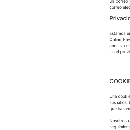
un correo 
correo elec
Privaci
Estamos en
Online Pri
años sin e
sin el pre
COOKI
Una cookie
sus sitios.
que has vi
Nosotros u
seguimien