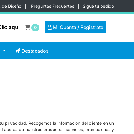
s de Diseño
|
Preguntas Frecuentes
|
Sigue tu pedido
lic aquí
lic aquí
Mi Cuenta / Registrate
Mi Cuenta / Registrate
0
Destacados
s
Destacados
 su privacidad.
Recogemos la información del cliente en un
d acerca de nuestros productos, servicios, promociones y