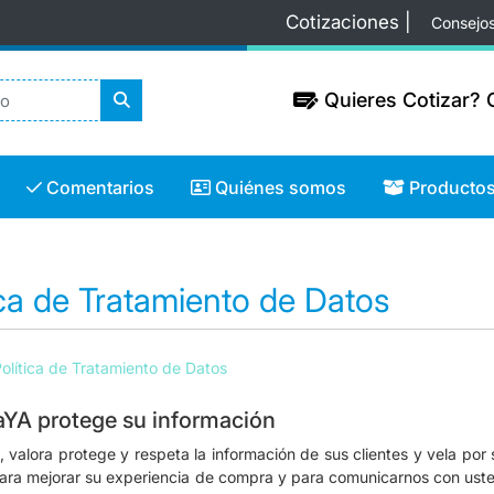
Cotizaciones |
Consejo
Quieres Cotizar? C
Quieres Cotizar? C
Comentarios
Quiénes somos
Productos
Comentarios
Quiénes somos
Producto
ica de Tratamiento de Datos
olítica de Tratamiento de Datos
YA protege su información
 valora protege y respeta la información de sus clientes y vela por
ara mejorar su experiencia de compra y para comunicarnos con uste