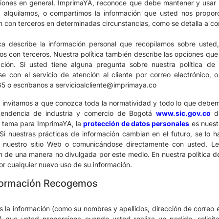
ones en general. ImprimaYA, reconoce que debe mantener y usar l
 alquilamos, o compartimos la información que usted nos proporc
n con terceros en determinadas circunstancias, como se detalla a co
ica describe la información personal que recopilamos sobre uste
os con terceros.
Nuestra política también describe las opciones qu
ación.
Si usted tiene alguna pregunta sobre nuestra política de
e con el servicio de atención al cliente por correo electrónico
5 o escríbanos a
servicioalcliente@imprimaya.co
 invitamos a que conozca toda la normatividad y todo lo que debe
ntendencia de industria y comercio de Bogotá
www.sic.gov.co
do
 tema para ImprimaYA, la
protección de datos personales
es nuest
 Si nuestras prácticas de información cambian en el futuro, se lo
en nuestro sitio Web o comunicándose directamente con usted.
Le
n de una manera no divulgada por este medio. En nuestra política 
or cualquier nuevo uso de su información.
formación Recogemos
la información (como su nombres y apellidos, dirección de correo el
) que usted proporciona cuando usted realiza un pedido, solicit