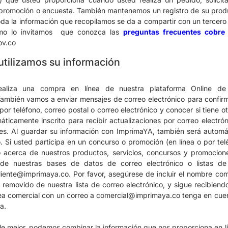
 promoción o encuesta.
También mantenemos un registro de su produc
da la información que recopilamos se da a compartir con un tercero S
mo lo invitamos que conozca las
preguntas frecuentes cobre
ov.co
tilizamos su información
aliza una compra en línea de nuestra plataforma Online de
ambién vamos a enviar mensajes de correo electrónico para confir
por teléfono, correo postal o correo electrónico y conocer si tiene o
áticamente inscrito para recibir actualizaciones por correo electró
es.
Al guardar su información con ImprimaYA, también será automáti
o.
Si usted participa en un concurso o promoción (en línea o por tel
o acerca de nuestros productos, servicios, concursos y promocion
 de nuestras bases de datos de correo electrónico o listas d
cliente@imprimaya.co
. Por favor, asegúrese de incluir el nombre co
 removido de nuestra lista de correo electrónico, y sigue recibiendo 
ea comercial con un correo a
comercial@imprimaya.co
tenga en cuen
ta.
rle mejor, podemos combinar la información que nos proporciona en l