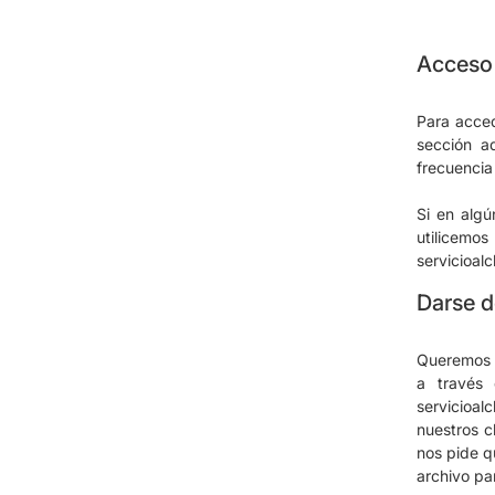
Acceso 
Para acced
sección a
frecuencia
Si en algú
utilicem
servicioal
Darse d
Queremos c
a través 
servicioal
nuestros c
nos pide q
archivo pa