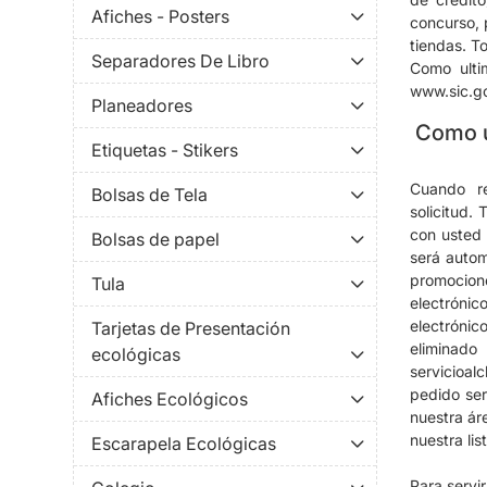
Afiches - Posters
concurso,
tiendas.
To
Separadores De Libro
Como ulti
www.sic.g
Planeadores
Como u
Etiquetas - Stikers
Cuando re
Bolsas de Tela
solicitud.
T
con usted 
Bolsas de papel
será autom
promocion
Tula
electrónic
electrónic
Tarjetas de Presentación
eliminado
ecológicas
servicioal
pedido ser
Afiches Ecológicos
nuestra ár
nuestra lis
Escarapela Ecológicas
Para servi