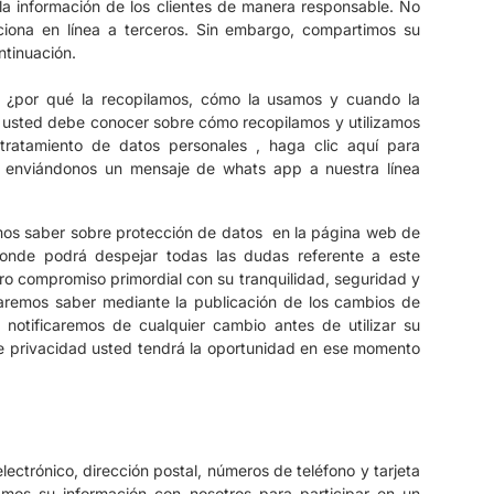
a información de los clientes de manera responsable.
No
iona en línea a terceros.
Sin embargo, compartimos su
ntinuación.
d, ¿por qué la recopilamos, cómo la usamos y cuando la
e usted debe conocer sobre cómo recopilamos y utilizamos
 tratamiento de datos personales , haga clic aquí para
, o enviándonos un mensaje de whats app a nuestra línea
mos saber sobre protección de datos en la página web de
nde podrá despejar todas las dudas referente a este
ro compromiso primordial con su tranquilidad, seguridad y
 haremos saber mediante la publicación de los cambios de
 notificaremos de cualquier cambio antes de utilizar su
de privacidad usted tendrá la oportunidad en ese momento
ectrónico, dirección postal, números de teléfono y tarjeta
amos su información con nosotros para participar en un