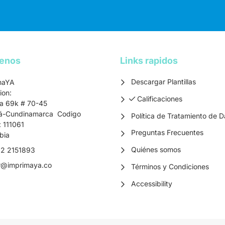
tenos
Links rapidos
Descargar Plantillas
maYA
ion:
Calificaciones
Calificaciones
ra 69k # 70-45
á-Cundinamarca Codigo
Política de Tratamiento de D
: 111061
Preguntas Frecuentes
bia
Quiénes somos
2 2151893
r
@imprimaya.co
Términos y Condiciones
Accessibility