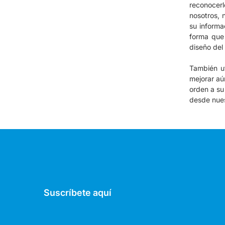
reconocerl
nosotros, 
su informa
forma que 
diseño del
También ut
mejorar aú
orden a s
desde nues
Suscríbete aquí