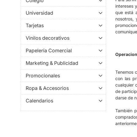
Colegio
intereses 
Universidad
que está a
nosotros, 
Tarjetas
promocion
comuníques
Vinilos decorativos
Papelería Comercial
Operacion
Marketing & Publicidad
Tenemos co
Promocionales
con las p
cualquier 
Ropa & Accesorios
de partici
darse de n
Calendarios
También p
comprados
anteriorme