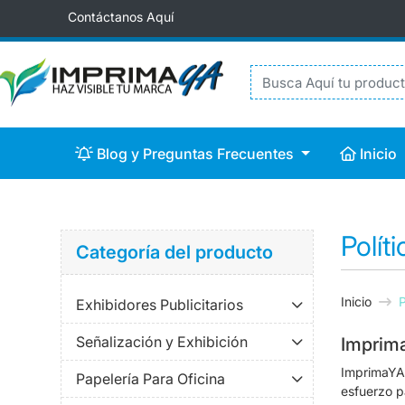
Contáctanos Aquí
Blog y Preguntas Frecuentes
Inicio
Blog y Preguntas Frecuentes
Inicio
Polít
Categoría del producto
Inicio
P
Exhibidores Publicitarios
Señalización y Exhibición
Imprima
ImprimaYA,
Papelería Para Oficina
esfuerzo p