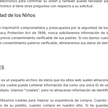
electrónico para confirmar su orden y también puede necesitar pa
trónico si tiene otras preguntas con respecto a su solicitud.
dad de los Niños
 ImprimaYA comprometidos y preocupados por la seguridad de los 
vacy Protection Act de 1998, nunca solicitaremos información de 
l previo consentimiento verificable de sus padres.
Si nos damos cuent
vio consentimiento paterno verificable, eliminaremos sus datos de iden
ES
 es un pequeño archivo de datos que los sitios web suelen almacena
Una cookie puede contener información (tal como una única ID de usuar
sitado.
Usamos "cookies", pero no almacenan información de identific
tilizamos cookies para mejorar su experiencia de compra.
Cuando u
to de su pedido, cuando compra en nuestro sitio.
Si ha guarda