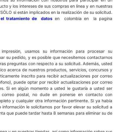
to y los intereses de sus compras en línea y en nuestras
ÓLO si están implicados en la realización de su solicitud.
 el tratamiento de datos
en colombia en la pagina
 impresión, usamos su información para procesar su
mar su pedido, y es posible que necesitemos contactarnos
tras preguntas con respecto a su solicitud.
Además, usted
nico acerca de nuestros productos, servicios, concursos y
camente inscrito para recibir actualizaciones por correo
éfono), puede optar por recibir actualizaciones por correo
es.
Si en algún momento a usted le gustaría a usted ser
e correo postal, no dude en ponerse en contacto con
mpleto y cualquier
otra información pertinente.
Si ya había
información le solicitamos por favor elevar su solicitud a
ta que puede tardar hasta 8 semanas para eliminar su de
ínea y en nuestras tiendas, así como información sobre sus