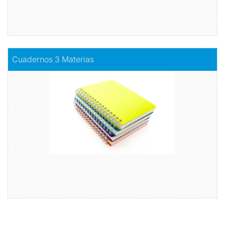
Comprar
Cuadernos 3 Materias
Cuadernos 3 Materias
Simplifica tus clases
Comprar