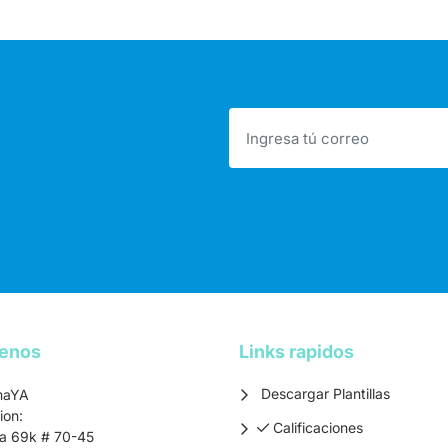
tenos
Links rapidos
Descargar Plantillas
maYA
ion:
Calificaciones
Calificaciones
ra 69k # 70-45