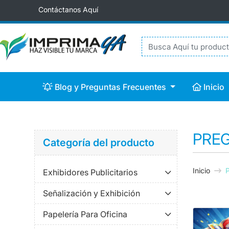
Contáctanos Aquí
Blog y Preguntas Frecuentes
Inicio
Blog y Preguntas Frecuentes
Inicio
PRE
Categoría del producto
Inicio
Exhibidores Publicitarios
Señalización y Exhibición
Papelería Para Oficina