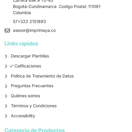
Carrera 69k # 70-45
Bogotá-Cundinamarca Codigo Postal: 111061
Colombia
57+322 2151893
asesor
@imprimaya.co
Links rapidos
Descargar Plantillas
Calificaciones
Calificaciones
Política de Tratamiento de Datos
Preguntas Frecuentes
Quiénes somos
Términos y Condiciones
Accessibility
Categoria de Productos