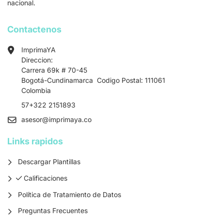
nacional.
Contactenos
ImprimaYA
Direccion:
Carrera 69k # 70-45
Bogotá-Cundinamarca Codigo Postal: 111061
Colombia
57+322 2151893
asesor
@imprimaya.co
Links rapidos
Descargar Plantillas
Calificaciones
Calificaciones
Política de Tratamiento de Datos
Preguntas Frecuentes