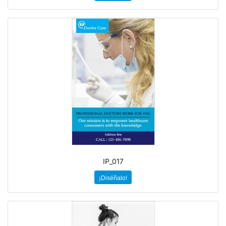
IP_017
¡Diséñalo!