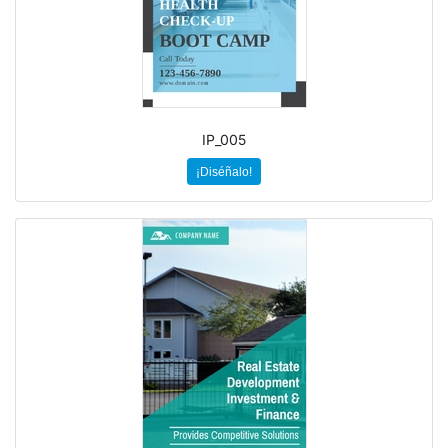
IP_005
¡Diséñalo!