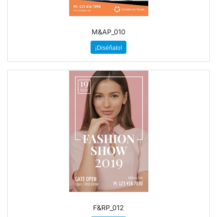
M&AP_010
¡Diséñalo!
F&RP_012