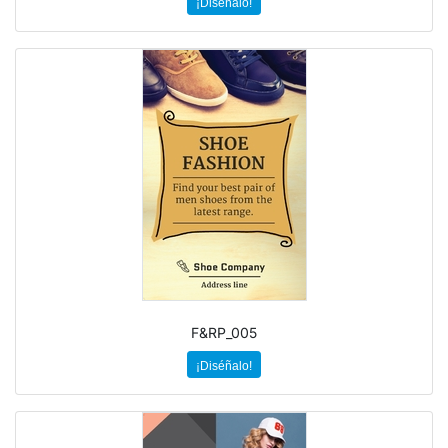
¡Diséñalo!
F&RP_005
¡Diséñalo!