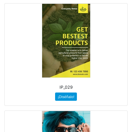
IP_029
¡Diséñalo!