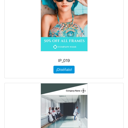
IP_019
¡Diséñalo!