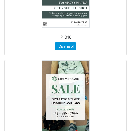
IP_018
¡Diséñalo!