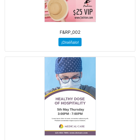
F&RP_002
¡Diséñalo!