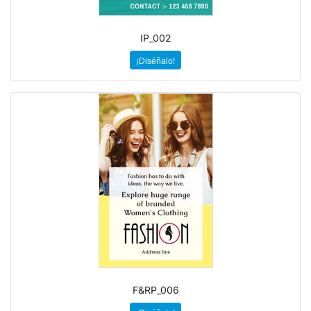
IP_002
¡Diséñalo!
F&RP_006