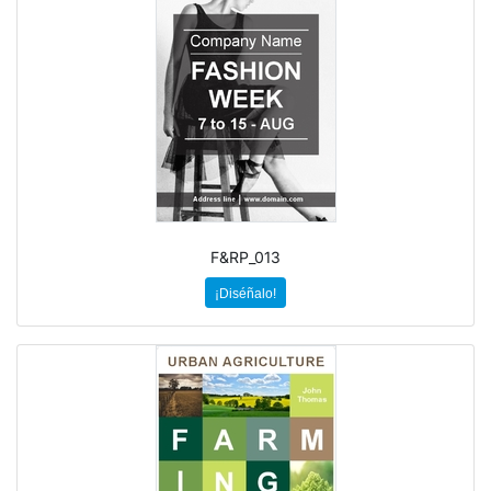
F&RP_013
¡Diséñalo!