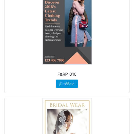
F&RP_010
¡Diséñalo!