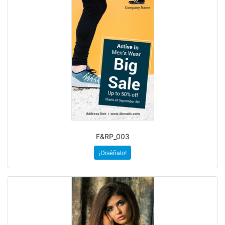
F&RP_003
¡Diséñalo!