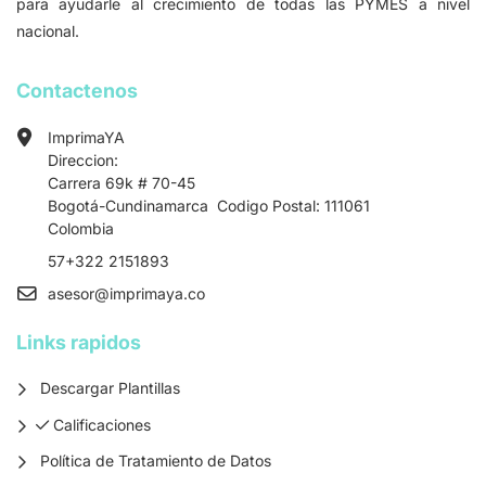
para ayudarle al crecimiento de todas las PYMES a nivel
nacional.
Contactenos
ImprimaYA
Direccion:
Carrera 69k # 70-45
Bogotá-Cundinamarca Codigo Postal: 111061
Colombia
57+322 2151893
asesor
@imprimaya.co
Links rapidos
Descargar Plantillas
Calificaciones
Calificaciones
Política de Tratamiento de Datos