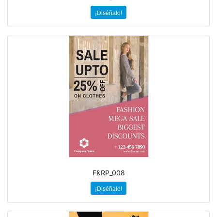
¡Diséñalo!
F&RP_008
¡Diséñalo!