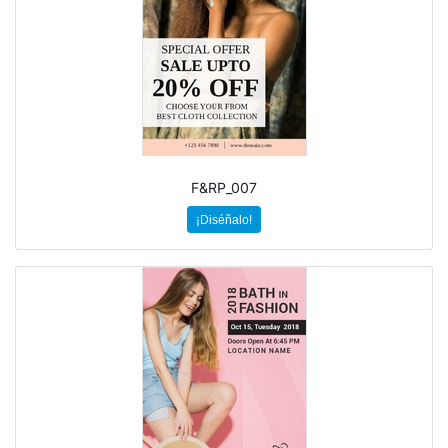
F&RP_007
¡Diséñalo!