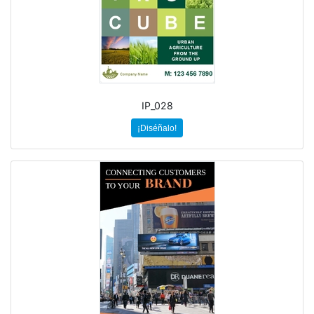
IP_028
¡Diséñalo!