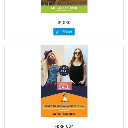
IP_030
¡Diséñalo!
F&RP_004