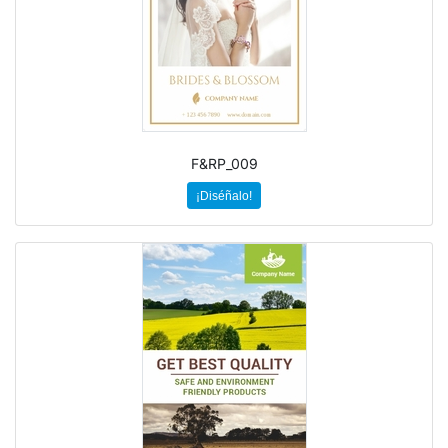
F&RP_009
¡Diséñalo!