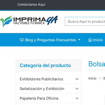
Contáctanos Aquí
Blog y Preguntas Frecuentes
Inicio
Blog y Preguntas Frecuentes
Inicio
Bols
Categoría del producto
Inicio
B
Exhibidores Publicitarios
Señalización y Exhibición
Papelería Para Oficina