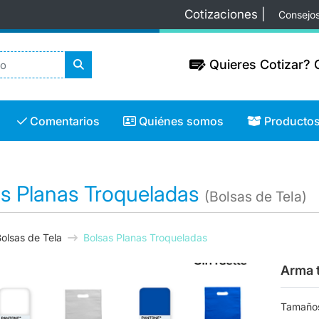
Cotizaciones |
Consejo
Quieres Cotizar? C
Quieres Cotizar? C
Comentarios
Quiénes somos
Productos
Comentarios
Quiénes somos
Producto
as Planas Troqueladas
(Bolsas de Tela)
olsas de Tela
Bolsas Planas Troqueladas
Arma 
Tamaño