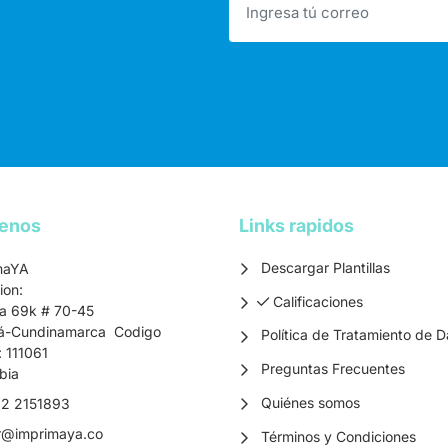
tenos
Links rapidos
Descargar Plantillas
maYA
ion:
Calificaciones
Calificaciones
ra 69k # 70-45
á-Cundinamarca Codigo
Política de Tratamiento de D
: 111061
Preguntas Frecuentes
bia
Quiénes somos
2 2151893
r
@imprimaya.co
Términos y Condiciones