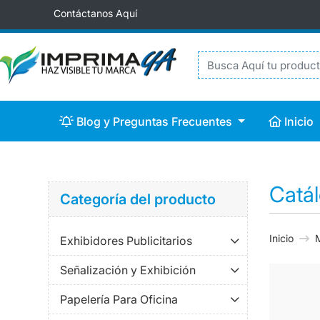
Contáctanos Aquí
Blog y Preguntas Frecuentes
Inicio
Blog y Preguntas Frecuentes
Inicio
Catá
Categoría del producto
Inicio
M
Exhibidores Publicitarios
Señalización y Exhibición
Papelería Para Oficina