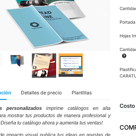
Cantida
Portada
Hojas In
Cantida
Plastifi
CARAT
pción
Detalles de precio
Plantillas
Costo
os personalizados
imprime catálogos en alta
ara mostrar tus productos de manera profesional y
. ¡Diseña tu catálogo ahora y aumenta tus ventas!
COMP
de impacto visual publica tus ideas en revistas de