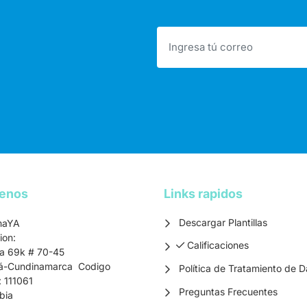
tenos
Links rapidos
Descargar Plantillas
maYA
ion:
Calificaciones
Calificaciones
ra 69k # 70-45
á-Cundinamarca Codigo
Política de Tratamiento de D
: 111061
Preguntas Frecuentes
bia