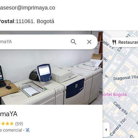
asesor@imprimaya.co
ostal
:111061
. Bogotá