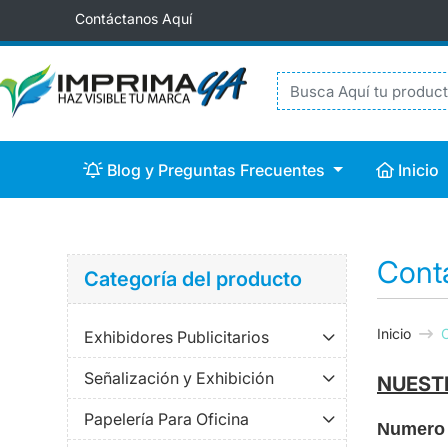
Contáctanos Aquí
Blog y Preguntas Frecuentes
Inicio
Blog y Preguntas Frecuentes
Inicio
Cont
Categoría del producto
Inicio
Exhibidores Publicitarios
Señalización y Exhibición
NUEST
Papelería Para Oficina
Numero 