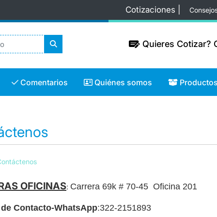
Cotizaciones |
Consejo
Quieres Cotizar? C
Quieres Cotizar? C
Comentarios
Quiénes somos
Productos
Comentarios
Quiénes somos
Producto
áctenos
Contáctenos
RAS OFICINAS
Carrera 69k # 70-45 Oficina 201
:
de Contacto-WhatsApp
:
322-2151893