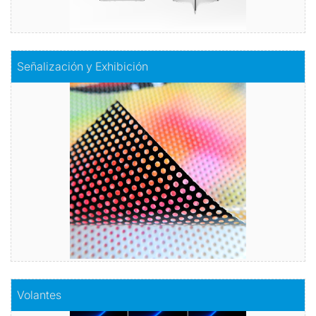
Comprar
Señalización y Exhibición
Señalización y Exhibición
Acabados y aplicaciones para mostrar su Marca!
Vinilos, banner, floor.
Comprar
Comprar
Volantes
Volantes