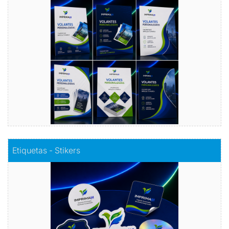
Publicidad efectiva, presupuesto inteligente: Nuestros
volantes publicitarios económicos, la clave para llegar a
más clientes sin romper el banco.
Comprar
Comprar
Etiquetas - Stikers
Etiquetas - Stikers
Este elemento es unas muchas veces para clasificar
diferentes unidades en un conjunto de elementos, que al
mismo tiempo sirven para darles relevancia especial
Comprar