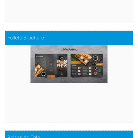
Comprar
Folleto Brochure
Folleto Brochure
Comunica tu mensaje de manera impactante
Comprar
Comprar
Bolsas de Tela
Bolsas de Tela