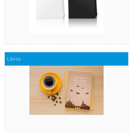
Comprar
Libros
Libros
Capta el interés del lector con nuestra ayuda rápida y
segura.
Comprar