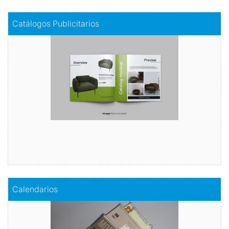
Comprar
Catálogos Publicitarios
Catálogos Publicitarios
descubre nuestro catálogo publicitario
Comprar
Comprar
Calendarios
Calendarios
Organiza tu año con estilo