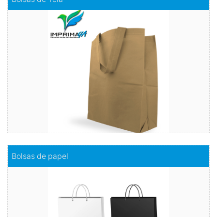
A comparación de las bolsas plásticas, estas serán más
resistentes y no se romperán con facilidad. Y el color es tu
elección.
Comprar
Comprar
Bolsas de papel
Bolsas de papel
Sostenibilidad con estilo
Comprar