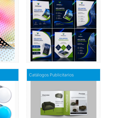
 mostrar
Publicidad efectiva, presupuesto
u Marca!
inteligente: Nuestros volantes
publicitarios económicos, la clave
er, floor.
para llegar a más clientes sin romper
el banco.
Comprar
Comprar
Catálogos Publicitarios
Catálogos Publicitarios
nte nivel
descubre nuestro catálogo publicitario
Comprar