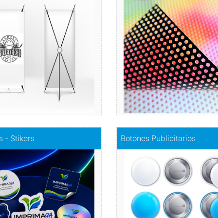
Acabados y aplicaciones para
u marca o producto con Estilo
s
y Elegancia
Vinilos, bann
Todo en exhibidores
Comprar
Comprar
tiquetas - Stikers
Comprar
Botones Publicitarios
s - Stikers
Botones Publicitarios
emento es unas muchas veces
Lleva tu marca al siguie
sificar diferentes unidades en
Comprar
unto de elementos, que al
tiempo sirven para darles
relevancia especial