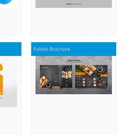
os
Comprar
Folleto Brochure
Folleto Brochure
vimiento
Comunica tu mensaje de manera
impactante
Comprar