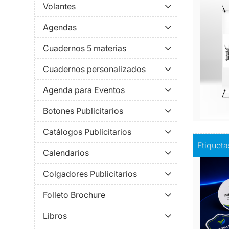
Volantes
Exhiba s
Agendas
Cuadernos 5 materias
Cuadernos personalizados
Agenda para Eventos
Botones Publicitarios
Catálogos Publicitarios
Comprar
E
Etiqueta
Calendarios
Este el
Colgadores Publicitarios
para cla
Folleto Brochure
un conj
mismo 
Libros