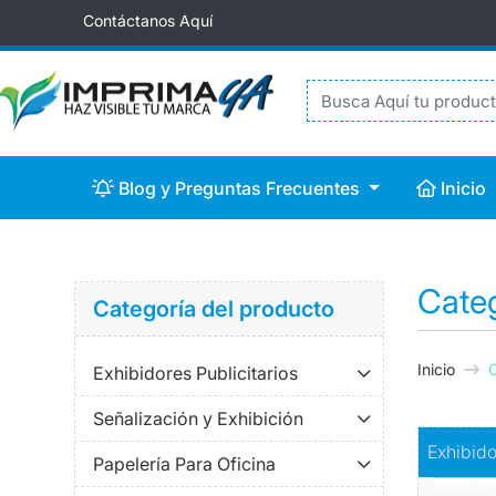
Contáctanos Aquí
Blog y Preguntas Frecuentes
Inicio
Blog y Preguntas Frecuentes
Inicio
Categ
Categoría del producto
Inicio
C
Exhibidores Publicitarios
Señalización y Exhibición
Comprar
E
Exhibido
Papelería Para Oficina