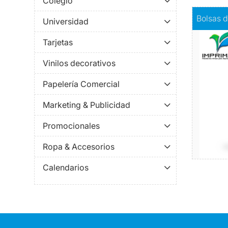
Colegio
Comprar
B
Bolsas d
Universidad
Tarjetas
A compar
estas s
Vinilos decorativos
romperán
Papelería Comercial
Marketing & Publicidad
Promocionales
Ropa & Accesorios
Calendarios