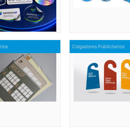
Comprar
alendarios
Comprar
Colgadores Publicitari
rios
Colgadores Publicitarios
Organiza tu año con estilo
Publicidad en mo
Comprar
Comprar