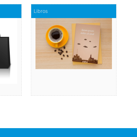
Comprar
Libros
Libros
on estilo
Capta el interés del lector con nuestra
ayuda rápida y segura.
Comprar