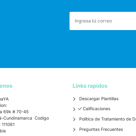
tenos
Links rapidos
Descargar Plantillas
maYA
ion:
Calificaciones
Calificaciones
ra 69k # 70-45
á-Cundinamarca Codigo
Política de Tratamiento de D
: 111061
Preguntas Frecuentes
bia