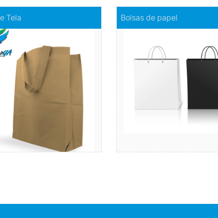
olsas de Tela
Comprar
Bolsas de papel
e Tela
Bolsas de papel
ación de las bolsas plásticas,
Sostenibilidad c
erán más resistentes y no se
Comprar
 con facilidad. Y el color es
tu elección.
Comprar