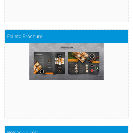
Comprar
Folleto Brochure
Folleto Brochure
Comunica tu mensaje de manera impactante
Comprar
Comprar
Bolsas de Tela
Bolsas de Tela