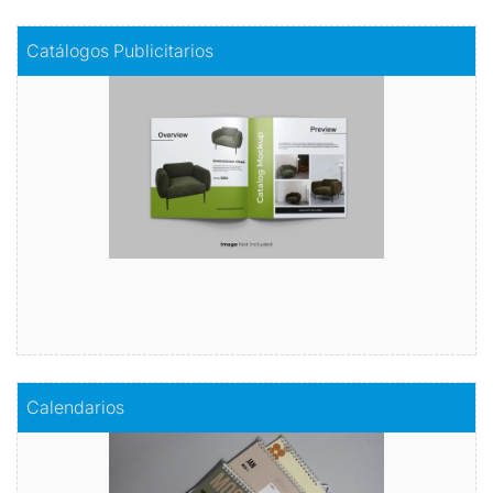
Comprar
Catálogos Publicitarios
Catálogos Publicitarios
descubre nuestro catálogo publicitario
Comprar
Comprar
Calendarios
Calendarios
Organiza tu año con estilo