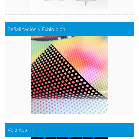
Comprar
Señalización y Exhibición
Señalización y Exhibición
Acabados y aplicaciones para mostrar su Marca!
Vinilos, banner, floor.
Comprar
Comprar
Volantes
Volantes