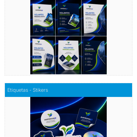
Publicidad efectiva, presupuesto inteligente: Nuestros
volantes publicitarios económicos, la clave para llegar a
más clientes sin romper el banco.
Comprar
Comprar
Etiquetas - Stikers
Etiquetas - Stikers
Este elemento es unas muchas veces para clasificar
diferentes unidades en un conjunto de elementos, que al
mismo tiempo sirven para darles relevancia especial
Comprar