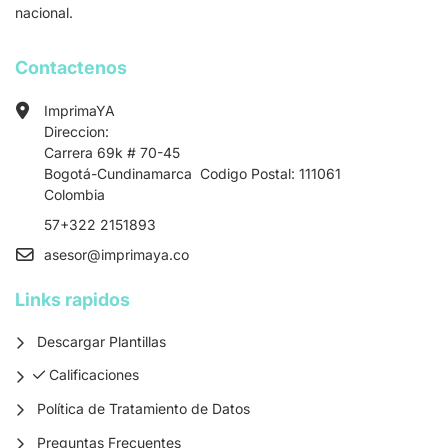
nacional.
Contactenos
ImprimaYA
Direccion:
Carrera 69k # 70-45
Bogotá-Cundinamarca Codigo Postal: 111061
Colombia
57+322 2151893
asesor
@imprimaya.co
Links rapidos
Descargar Plantillas
Calificaciones
Calificaciones
Política de Tratamiento de Datos
Preguntas Frecuentes