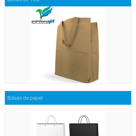
A comparación de las bolsas plásticas, estas serán más
resistentes y no se romperán con facilidad. Y el color es tu
elección.
Comprar
Comprar
Bolsas de papel
Bolsas de papel
Sostenibilidad con estilo
Comprar