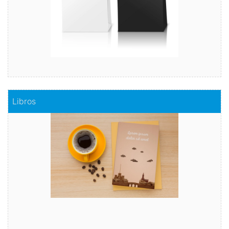
Comprar
Libros
Libros
Capta el interés del lector con nuestra ayuda rápida y
segura.
Comprar