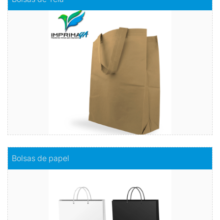
A comparación de las bolsas plásticas, estas serán más
resistentes y no se romperán con facilidad. Y el color es tu
elección.
Comprar
Comprar
Bolsas de papel
Bolsas de papel
Sostenibilidad con estilo
Comprar