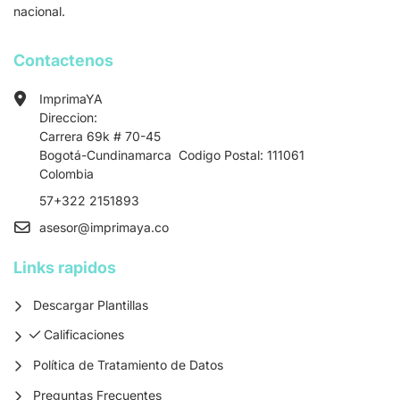
nacional.
Contactenos
ImprimaYA
Direccion:
Carrera 69k # 70-45
Bogotá-Cundinamarca Codigo Postal: 111061
Colombia
57+322 2151893
asesor
@imprimaya.co
Links rapidos
Descargar Plantillas
Calificaciones
Calificaciones
Política de Tratamiento de Datos
Preguntas Frecuentes