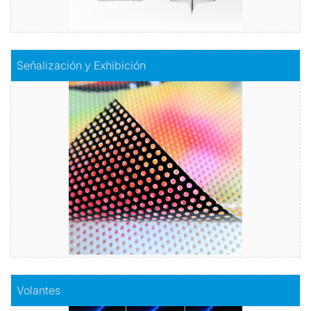
Comprar
Señalización y Exhibición
Señalización y Exhibición
Acabados y aplicaciones para mostrar su Marca!
Vinilos, banner, floor.
Comprar
Comprar
Volantes
Volantes