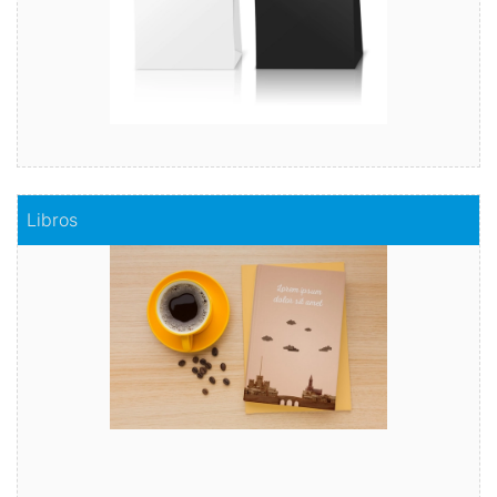
Comprar
Libros
Libros
Capta el interés del lector con nuestra ayuda rápida y
segura.
Comprar