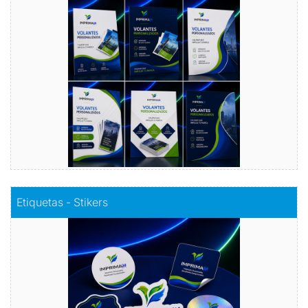
Publicidad efectiva, presupuesto inteligente: Nuestros
volantes publicitarios económicos, la clave para llegar a
más clientes sin romper el banco.
Comprar
Comprar
Etiquetas - Stikers
Etiquetas - Stikers
Este elemento es unas muchas veces para clasificar
diferentes unidades en un conjunto de elementos, que al
mismo tiempo sirven para darles relevancia especial
Comprar