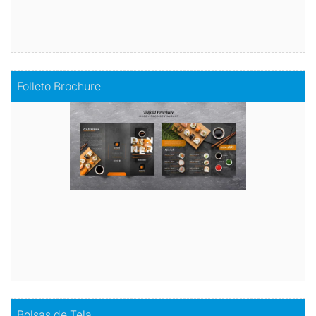
Comprar
Folleto Brochure
Folleto Brochure
Comunica tu mensaje de manera impactante
Comprar
Comprar
Bolsas de Tela
Bolsas de Tela