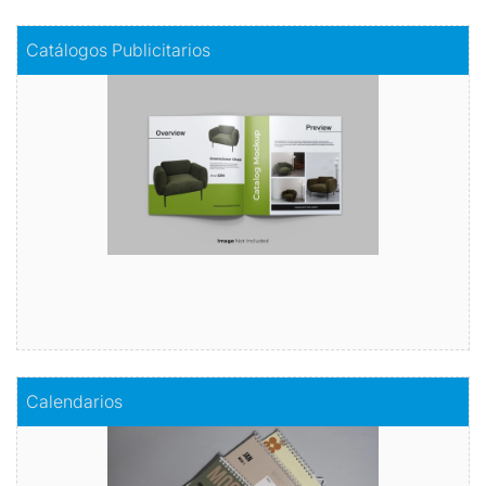
Comprar
Catálogos Publicitarios
Catálogos Publicitarios
descubre nuestro catálogo publicitario
Comprar
Comprar
Calendarios
Calendarios
Organiza tu año con estilo