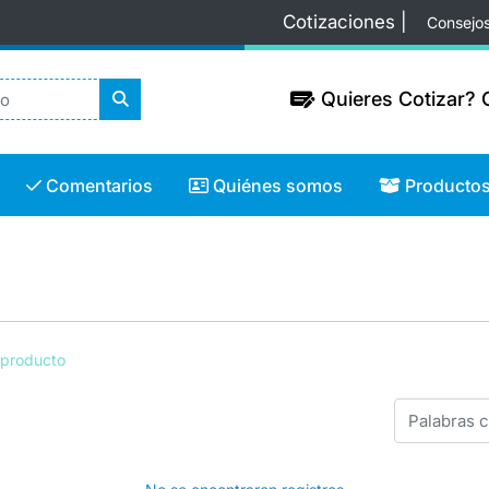
Cotizaciones |
Consejo
Quieres Cotizar? C
Quieres Cotizar? C
Comentarios
Quiénes somos
Productos
Comentarios
Quiénes somos
Producto
 producto