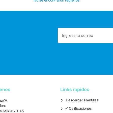
No se encontraron registros
tenos
Links rapidos
Descargar Plantillas
maYA
ion:
Calificaciones
Calificaciones
ra 69k # 70-45