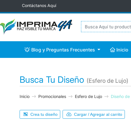
Contáctanos Aquí
Blog y Preguntas Frecuentes
Inicio
Blog y Preguntas Frecuentes
Inicio
Busca Tu Diseño
(Esfero de Lujo)
Inicio
Promocionales
Esfero de Lujo
Diseño de
Crea tu diseño
Cargar / Agregar al carrito