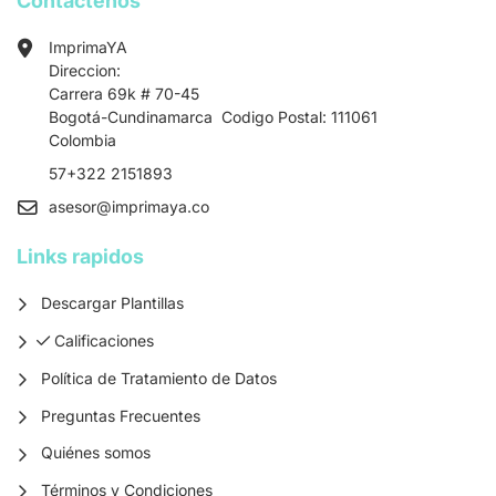
Contactenos
ImprimaYA
Direccion:
Carrera 69k # 70-45
Bogotá-Cundinamarca Codigo Postal: 111061
Colombia
57+322 2151893
asesor
@imprimaya.co
Links rapidos
Descargar Plantillas
Calificaciones
Calificaciones
Política de Tratamiento de Datos
Preguntas Frecuentes
Quiénes somos
Términos y Condiciones