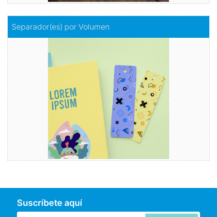
Comprar
Separador(es) por Volumen
Separador(es) por Volumen
¿Donde quedamos con la lectura?
Comprar
Suscríbete aquí