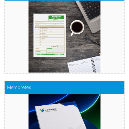
Orden con estilo
Comprar
Comprar
Membretes
Membretes
Destaca con elegancia
Comprar