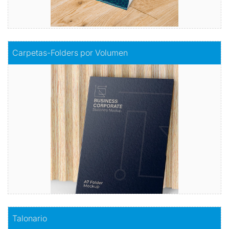
Comprar
Carpetas-Folders por Volumen
Carpetas-Folders por Volumen
Carpetas al por mayor para organizar sin preocupaciones
Comprar
Comprar
Talonario
Talonario