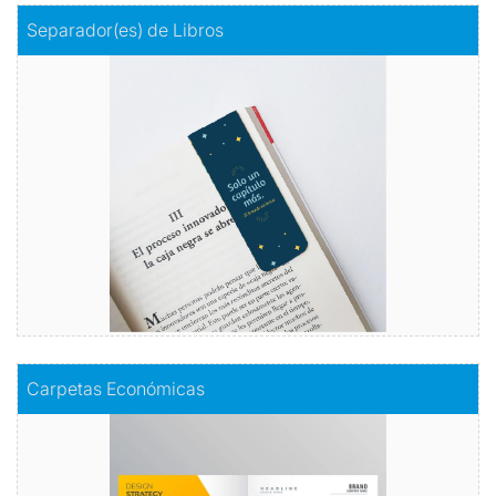
Comprar
Separador(es) de Libros
Separador(es) de Libros
Separadores únicos para lecturas inolvidables
Comprar
Comprar
Carpetas Económicas
Carpetas Económicas
Carpetas prácticas, precios imbatibles