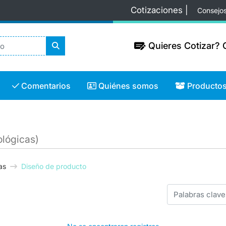
Cotizaciones |
Consejo
Quieres Cotizar? C
Quieres Cotizar? C
Comentarios
Quiénes somos
Productos
Comentarios
Quiénes somos
Producto
ológicas)
as
Diseño de producto