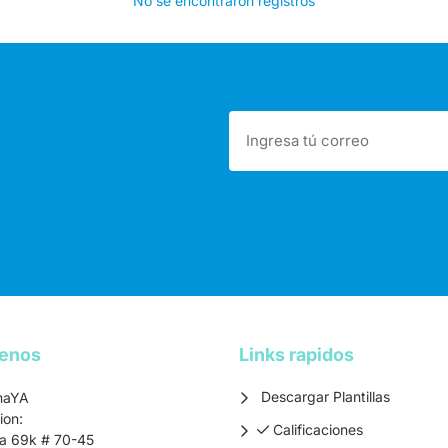
No se encontraron registros
tenos
Links rapidos
Descargar Plantillas
maYA
ion:
Calificaciones
Calificaciones
ra 69k # 70-45