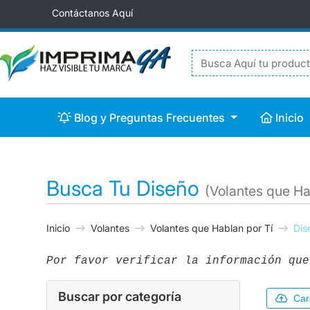
Contáctanos Aquí
Blog y Preguntas Frecuentes
Inicio
Blog y Preguntas Frecuentes
Inicio
Busca Tu Diseño
(Volantes que Ha
Inicio
Volantes
Volantes que Hablan por Tí
Dis
Por favor verificar la información que
Buscar por categoría
Car