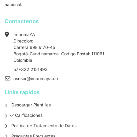
nacional.
Contactenos
ImprimaYA
Direccion:
Carrera 69k # 70-45
Bogotá-Cundinamarca Codigo Postal: 111061
Colombia
57+322 2151893
asesor
@imprimaya.co
Links rapidos
Descargar Plantillas
Calificaciones
Calificaciones
Política de Tratamiento de Datos
Preguntas Frecuentes