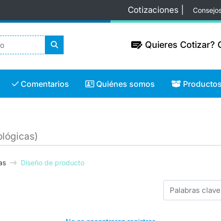
Cotizaciones |
Consejo
Quieres Cotizar? C
Quieres Cotizar? C
Comentarios
Quiénes somos
Productos
Comentarios
Quiénes somos
Producto
ológicas)
as
Diseño de producto