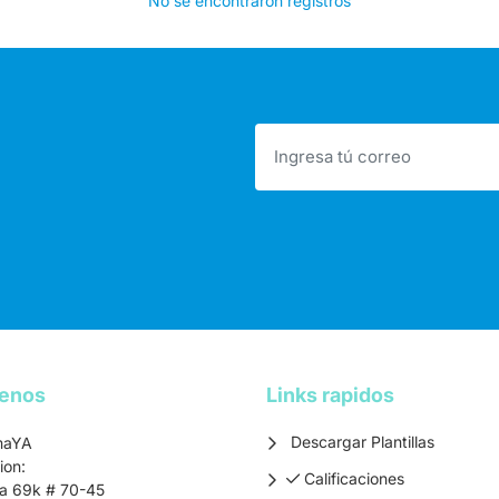
No se encontraron registros
tenos
Links rapidos
Descargar Plantillas
maYA
ion:
Calificaciones
Calificaciones
ra 69k # 70-45