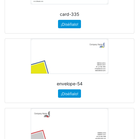
card-335
¡Diséñalo!
envelope-54
¡Diséñalo!