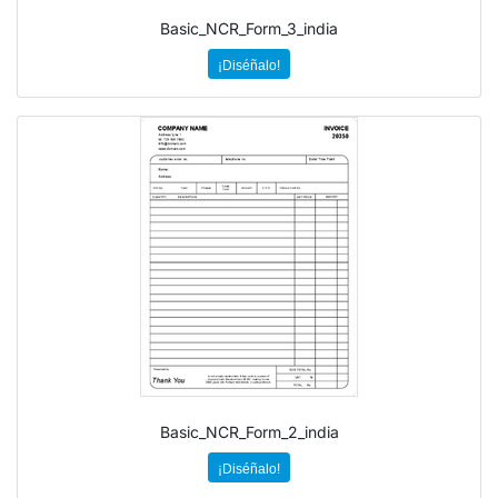
Basic_NCR_Form_3_india
¡Diséñalo!
Basic_NCR_Form_2_india
¡Diséñalo!