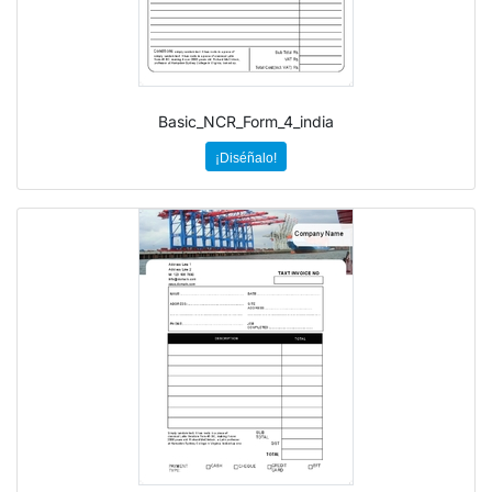
Basic_NCR_Form_4_india
¡Diséñalo!