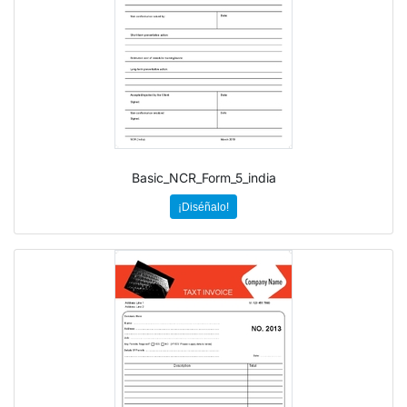
Basic_NCR_Form_5_india
¡Diséñalo!