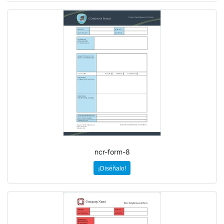
ncr-form-8
¡Diséñalo!